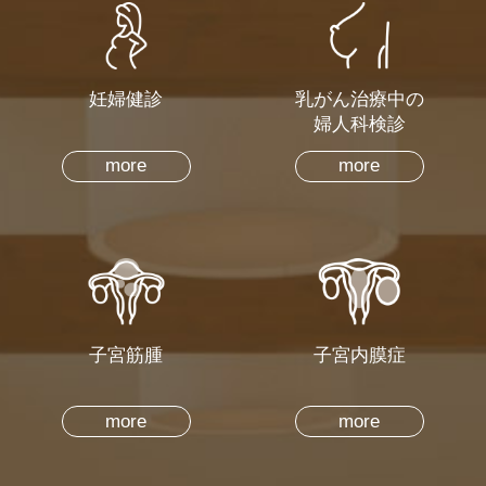
妊婦健診
乳がん治療中の
婦人科検診
more
more
子宮筋腫
子宮内膜症
more
more