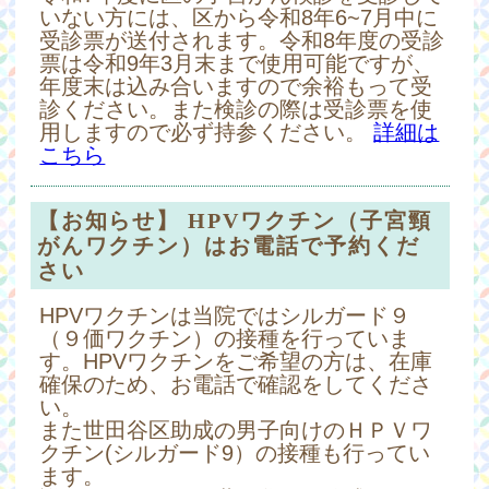
いない方には、区から令和8年6~7月中に
受診票が送付されます。令和8年度の受診
票は令和9年3月末まで使用可能ですが、
年度末は込み合いますので余裕もって受
診ください。また検診の際は受診票を使
用しますので必ず持参ください。
詳細は
こちら
【お知らせ】 HPVワクチン（子宮頸
がんワクチン）はお電話で予約くだ
さい
HPVワクチンは当院ではシルガード９
（９価ワクチン）の接種を行っていま
す。HPVワクチンをご希望の方は、在庫
確保のため、お電話で確認をしてくださ
い。
また世田谷区助成の男子向けのＨＰＶワ
クチン(シルガード9）の接種も行ってい
ます。