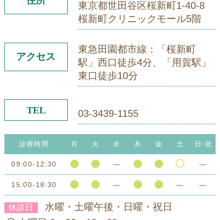
住所
東京都世田谷区桜新町1-40-8
桜新町クリニックモール5階
東急田園都市線：「桜新町
アクセス
駅」西口徒歩4分、「用賀駅」
東口徒歩10分
TEL
03-3439-1155
診療時間
月
火
水
木
金
土
日･祝
09:00-12:30
―
―
15:00-18:30
―
―
―
水曜・土曜午後・日曜・祝日
休診日