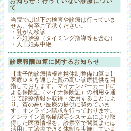
お知らせ：行っていない診療につい
て
当院では以下の検査や診療は行っていま
せん。何卒ご了承ください。
・乳がん検診
・不妊治療（タイミング指導等も含む）
・人工妊娠中絶
診療報酬加算に関するお知らせ
【電子的診療情報連携体制整備加算２】
医療ＤＸを通じた質の高い診療提供を目
指しております。マイナンバーカードに
よる保険証（マイナ保険証）の利用を通
じて診療情報を取得・活用することによ
り、質の高い医療の提供に努めていま
す。オンライン請求を行っております。
オンライン資格確認等システムにより取
得した医療情報を、診察室で閲覧または
活用して診療できる体制を実施していま