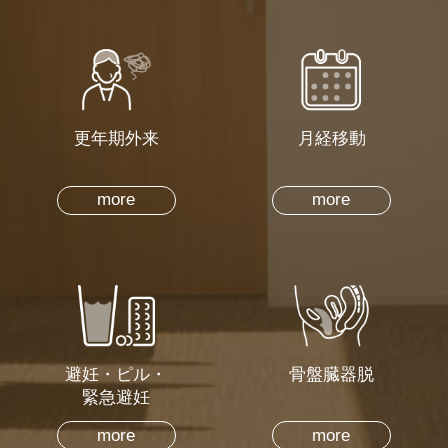
更年期外来
月経移動
more
more
避妊・ピル・
骨盤臓器脱
緊急避妊
more
more